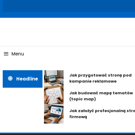
Skip
To
Content
Menu
Jak przygotować stronę pod
Headline
kampanie reklamowe
Jak budować mapę tematów
(topic map)
Jak założyć profesjonalną str
firmową