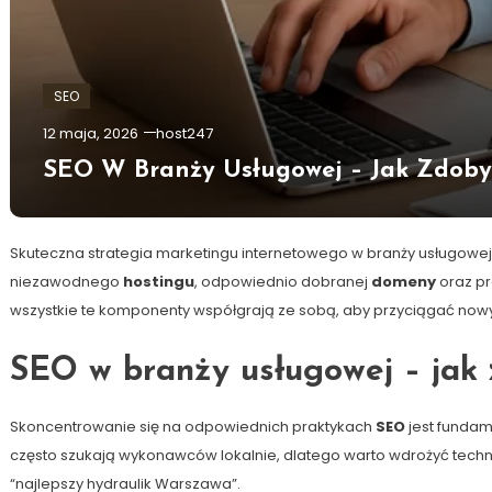
SEO
12 maja, 2026
host247
SEO W Branży Usługowej – Jak Zdoby
Skuteczna strategia marketingu internetowego w branży usługowej
niezawodnego
hostingu
, odpowiednio dobranej
domeny
oraz pr
wszystkie te komponenty współgrają ze sobą, aby przyciągać nowyc
SEO w branży usługowej – jak 
Skoncentrowanie się na odpowiednich praktykach
SEO
jest fundam
często szukają wykonawców lokalnie, dlatego warto wdrożyć techniki
“najlepszy hydraulik Warszawa”.