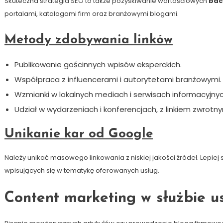
Skuteczna strategia SEO to także pozyskiwanie wartościowych
bac
portalami, katalogami firm oraz branżowymi blogami.
Metody zdobywania linków
Publikowanie gościnnych wpisów eksperckich.
Współpraca z influencerami i autorytetami branżowymi.
Wzmianki w lokalnych mediach i serwisach informacyjnyc
Udział w wydarzeniach i konferencjach, z linkiem zwrotn
Unikanie kar od Google
Należy unikać masowego linkowania z niskiej jakości źródeł. Lepiej
wpisujących się w tematykę oferowanych usług.
Content marketing w służbie u