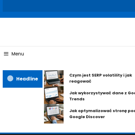
Skip
To
Content
Menu
Czym jest SERP volatility i jak
Headline
reagować
Jak wykorzystywać dane z Go
Trends
Jak optymalizować stronę po
Google Discover