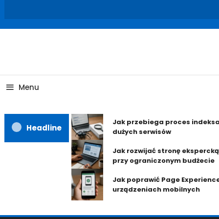
Skip
To
Content
Menu
Jak przebiega proces indeksa
Headline
dużych serwisów
Jak rozwijać stronę ekspercką
przy ograniczonym budżecie
Jak poprawić Page Experienc
urządzeniach mobilnych