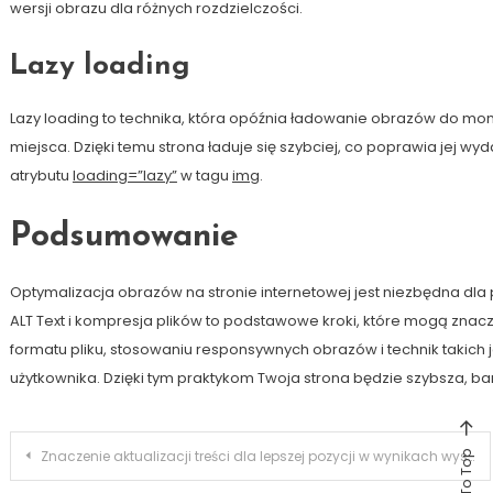
wersji obrazu dla różnych rozdzielczości.
Lazy loading
Lazy loading to technika, która opóźnia ładowanie obrazów do mome
miejsca. Dzięki temu strona ładuje się szybciej, co poprawia jej 
atrybutu
loading=”lazy”
w tagu
img
.
Podsumowanie
Optymalizacja obrazów na stronie internetowej jest niezbędna dl
ALT Text i kompresja plików to podstawowe kroki, które mogą zna
formatu pliku, stosowaniu responsywnych obrazów i technik takich
użytkownika. Dzięki tym praktykom Twoja strona będzie szybsza, b
Nawigacja
Znaczenie aktualizacji treści dla lepszej pozycji w wynikach wyszukiwania
Back To Top