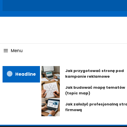
Skip
To
Content
Menu
Jak przygotować stronę pod
Headline
kampanie reklamowe
Jak budować mapę tematów
(topic map)
Jak założyć profesjonalną str
firmową